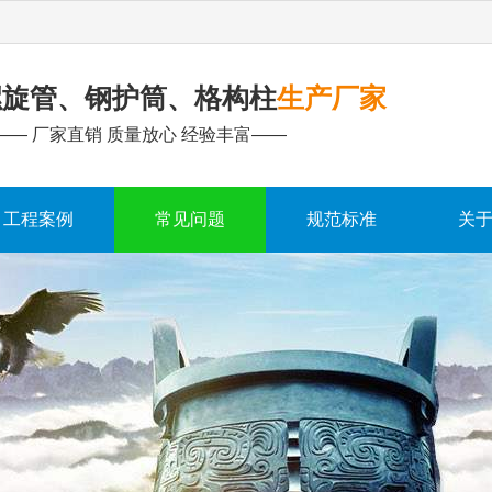
螺旋管、钢护筒、格构柱
生产厂家
—— 厂家直销 质量放心 经验丰富——
工程案例
常见问题
规范标准
关